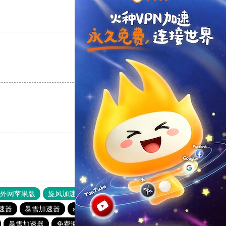
支持
[0]
反对
[0]
支持
[0]
反对
[0]
支持
[0]
反对
[0]
器外网苹果版
旋风加速度器
快连加速器
速器
暴雪加速器
abc加速器
青柠加速器
暴雪加速器
免费海外pvn加速器
vp(永久免费)加速器