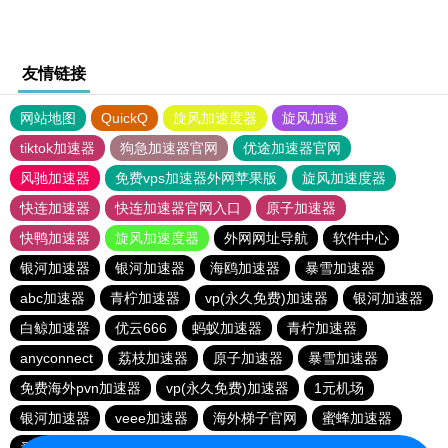
友情链接
网站地图
QuickQ
旋风加速度器
旋风加速
tiktok加速器
狗急加速器官网
优途加速器官网
风驰加速器
免费vps加速器外网苹果版
旋风加速度器
快连加速器
快连加速器官网入口
原子加速器
快鸭加速器
旋风加速度器
外网网址导航
软件中心
银河加速器
银河加速器
海鸥加速器
暴雪加速器
abc加速器
青柠加速器
vp(永久免费)加速器
银河加速器
白鲸加速器
优云666
蚂蚁加速器
青柠加速器
anyconnect
荔枝加速器
原子加速器
暴雪加速器
免费海外pvn加速器
vp(永久免费)加速器
1元机场
银河加速器
veee加速器
海外梯子官网
蜜蜂加速器