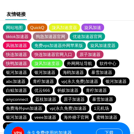
友情链接
网站地图
QuickQ
旋风加速度器
旋风加速
tiktok加速器
狗急加速器官网
优途加速器官网
风驰加速器
免费vps加速器外网苹果版
旋风加速度器
快连加速器
快连加速器官网入口
原子加速器
快鸭加速器
旋风加速度器
外网网址导航
软件中心
银河加速器
银河加速器
海鸥加速器
暴雪加速器
abc加速器
青柠加速器
vp(永久免费)加速器
银河加速器
白鲸加速器
优云666
蚂蚁加速器
青柠加速器
anyconnect
荔枝加速器
原子加速器
暴雪加速器
免费海外pvn加速器
vp(永久免费)加速器
1元机场
银河加速器
veee加速器
海外梯子官网
蜜蜂加速器
番石榴加速器
速鹰666
银河加速器
永久免费使用的加速器
下载