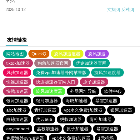
不少。
2025-10-12
支持
[0]
反对
[0]
友情链接
网站地图
QuickQ
旋风加速度器
旋风加速
tiktok加速器
狗急加速器官网
优途加速器官网
风驰加速器
免费vps加速器外网苹果版
旋风加速度器
快连加速器
快连加速器官网入口
原子加速器
快鸭加速器
旋风加速度器
外网网址导航
软件中心
银河加速器
银河加速器
海鸥加速器
暴雪加速器
abc加速器
青柠加速器
vp(永久免费)加速器
银河加速器
白鲸加速器
优云666
蚂蚁加速器
青柠加速器
anyconnect
荔枝加速器
原子加速器
暴雪加速器
免费海外pvn加速器
vp(永久免费)加速器
1元机场