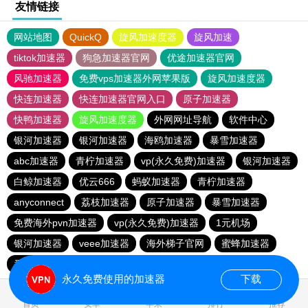
友情链接
网站地图
QuickQ
旋风加速度器
旋风加速
tiktok加速器
狗急加速器官网
优途加速器官网
风驰加速器
免费vps加速器外网苹果版
旋风加速度器
快连加速器
快连加速器官网入口
原子加速器
快鸭加速器
旋风加速度器
外网网址导航
软件中心
银河加速器
银河加速器
海鸥加速器
暴雪加速器
abc加速器
青柠加速器
vp(永久免费)加速器
银河加速器
白鲸加速器
优云666
蚂蚁加速器
青柠加速器
anyconnect
荔枝加速器
原子加速器
暴雪加速器
免费海外pvn加速器
vp(永久免费)加速器
1元机场
银河加速器
veee加速器
海外梯子官网
蜜蜂加速器
番石榴加速器
速鹰666
银河加速器
永久免费使用的加速器
下载
0.298918s
首页
安卓
苹果
排行
推荐