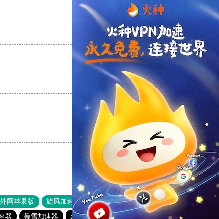
支持
[0]
反对
[0]
支持
[0]
反对
[0]
支持
[0]
反对
[0]
器外网苹果版
旋风加速度器
快连加速器
速器
暴雪加速器
abc加速器
青柠加速器