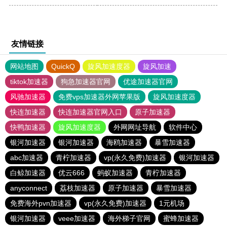
友情链接
网站地图
QuickQ
旋风加速度器
旋风加速
tiktok加速器
狗急加速器官网
优途加速器官网
风驰加速器
免费vps加速器外网苹果版
旋风加速度器
快连加速器
快连加速器官网入口
原子加速器
快鸭加速器
旋风加速度器
外网网址导航
软件中心
银河加速器
银河加速器
海鸥加速器
暴雪加速器
abc加速器
青柠加速器
vp(永久免费)加速器
银河加速器
白鲸加速器
优云666
蚂蚁加速器
青柠加速器
anyconnect
荔枝加速器
原子加速器
暴雪加速器
免费海外pvn加速器
vp(永久免费)加速器
1元机场
银河加速器
veee加速器
海外梯子官网
蜜蜂加速器