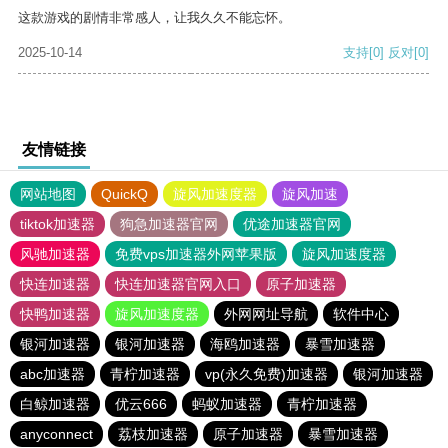
这款游戏的剧情非常感人，让我久久不能忘怀。
2025-10-14
支持
[0]
反对
[0]
友情链接
网站地图
QuickQ
旋风加速度器
旋风加速
tiktok加速器
狗急加速器官网
优途加速器官网
风驰加速器
免费vps加速器外网苹果版
旋风加速度器
快连加速器
快连加速器官网入口
原子加速器
快鸭加速器
旋风加速度器
外网网址导航
软件中心
银河加速器
银河加速器
海鸥加速器
暴雪加速器
abc加速器
青柠加速器
vp(永久免费)加速器
银河加速器
白鲸加速器
优云666
蚂蚁加速器
青柠加速器
anyconnect
荔枝加速器
原子加速器
暴雪加速器