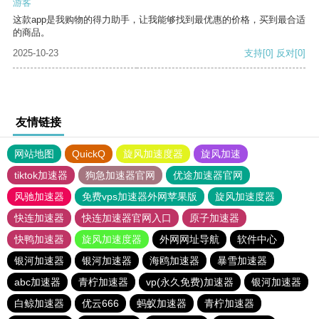
游客
这款app是我购物的得力助手，让我能够找到最优惠的价格，买到最合适
的商品。
2025-10-23
支持
[0]
反对
[0]
友情链接
网站地图
QuickQ
旋风加速度器
旋风加速
tiktok加速器
狗急加速器官网
优途加速器官网
风驰加速器
免费vps加速器外网苹果版
旋风加速度器
快连加速器
快连加速器官网入口
原子加速器
快鸭加速器
旋风加速度器
外网网址导航
软件中心
银河加速器
银河加速器
海鸥加速器
暴雪加速器
abc加速器
青柠加速器
vp(永久免费)加速器
银河加速器
白鲸加速器
优云666
蚂蚁加速器
青柠加速器