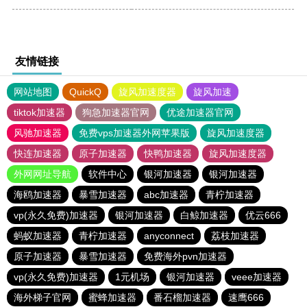
友情链接
网站地图
QuickQ
旋风加速度器
旋风加速
tiktok加速器
狗急加速器官网
优途加速器官网
风驰加速器
免费vps加速器外网苹果版
旋风加速度器
快连加速器
原子加速器
快鸭加速器
旋风加速度器
外网网址导航
软件中心
银河加速器
银河加速器
海鸥加速器
暴雪加速器
abc加速器
青柠加速器
vp(永久免费)加速器
银河加速器
白鲸加速器
优云666
蚂蚁加速器
青柠加速器
anyconnect
荔枝加速器
原子加速器
暴雪加速器
免费海外pvn加速器
vp(永久免费)加速器
1元机场
银河加速器
veee加速器
海外梯子官网
蜜蜂加速器
番石榴加速器
速鹰666