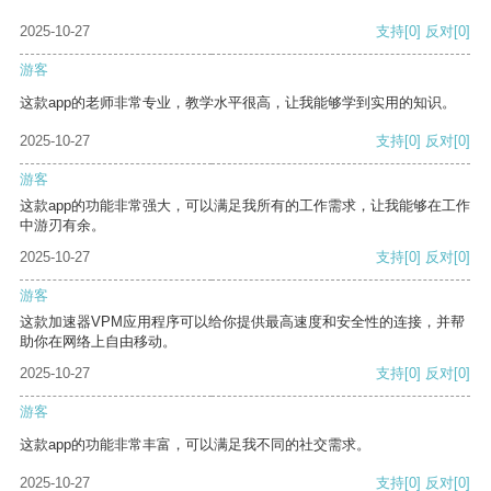
2025-10-27
支持
[0]
反对
[0]
游客
这款app的老师非常专业，教学水平很高，让我能够学到实用的知识。
2025-10-27
支持
[0]
反对
[0]
游客
这款app的功能非常强大，可以满足我所有的工作需求，让我能够在工作
中游刃有余。
2025-10-27
支持
[0]
反对
[0]
游客
这款加速器VPM应用程序可以给你提供最高速度和安全性的连接，并帮
助你在网络上自由移动。
2025-10-27
支持
[0]
反对
[0]
游客
这款app的功能非常丰富，可以满足我不同的社交需求。
2025-10-27
支持
[0]
反对
[0]