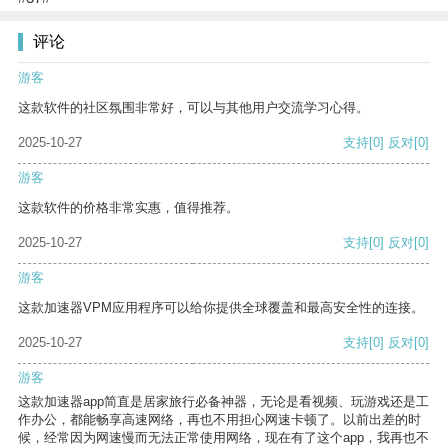
评论
游客
这款软件的社区氛围非常好，可以与其他用户交流学习心得。
2025-10-27
支持
[0]
反对
[0]
游客
这款软件的价格非常实惠，值得推荐。
2025-10-27
支持
[0]
反对
[0]
游客
这款加速器VPM应用程序可以给你提供全球覆盖和最高安全性的连接。
2025-10-27
支持
[0]
反对
[0]
游客
这款加速器app简直是居家旅行必备神器，无论是看视频、玩游戏还是工
作办公，都能畅享高速网络，再也不用担心网速卡顿了。以前出差的时
候，经常因为网速慢而无法正常使用网络，现在有了这个app，我再也不