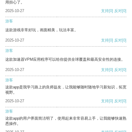
用担心了。
2025-10-27
支持
[0]
反对
[0]
游客
这款游戏非常好玩，画面精美，玩法丰富。
2025-10-27
支持
[0]
反对
[0]
游客
这款加速器VPM应用程序可以给你提供全球覆盖和最高安全性的连接。
2025-10-27
支持
[0]
反对
[0]
游客
这款app是我学习路上的良师益友，让我能够随时随地学习新知识，拓宽
视野。
2025-10-27
支持
[0]
反对
[0]
游客
这款app的用户界面简洁明了，使用起来非常容易上手，让我能够快速熟
悉操作。