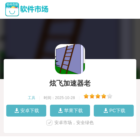
炫飞加速器老
工具
|
时间：2025-10-28
|
安卓下载
苹果下载
PC下载
安卓市场，安全绿色