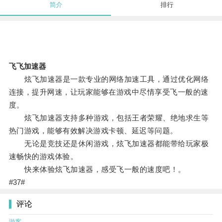
简介
排行
飞飞加速器
炫飞加速器是一款专业的网络加速工具，通过优化网络
连接，提升网速，让玩家能够在游戏中尽情享受飞一般的速
度。
炫飞加速器支持多种游戏，包括王者荣耀、绝地求生等
热门游戏，能够有效解决游戏卡顿、延迟等问题。
无论是竞技还是休闲游戏，炫飞加速器都能带给玩家极
速畅快的游戏体验。
快来体验炫飞加速器，感受飞一般的速度吧！。
#37#
评论
游客