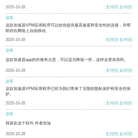
2025-10-28
支持
[0]
反对
[0]
游客
这款加速器VPM应用程序可以给你提供最高速度和安全性的连接，并帮
助你在网络上自由移动。
2025-10-28
支持
[0]
反对
[0]
游客
这款加速器app的价格有点贵，可以适当降低一些，这样会更加亲民。
2025-10-28
支持
[0]
反对
[0]
游客
这款加速器VPM应用程序已经为我们带来了无限的隐私保护和安全性保
护。
2025-10-28
支持
[0]
反对
[0]
游客
我喜欢这个软件 作者加油
2025-10-28
支持
[0]
反对
[0]