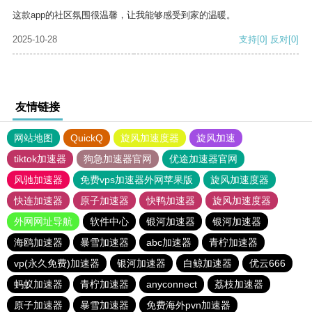
这款app的社区氛围很温馨，让我能够感受到家的温暖。
2025-10-28
支持
[0]
反对
[0]
友情链接
网站地图
QuickQ
旋风加速度器
旋风加速
tiktok加速器
狗急加速器官网
优途加速器官网
风驰加速器
免费vps加速器外网苹果版
旋风加速度器
快连加速器
原子加速器
快鸭加速器
旋风加速度器
外网网址导航
软件中心
银河加速器
银河加速器
海鸥加速器
暴雪加速器
abc加速器
青柠加速器
vp(永久免费)加速器
银河加速器
白鲸加速器
优云666
蚂蚁加速器
青柠加速器
anyconnect
荔枝加速器
原子加速器
暴雪加速器
免费海外pvn加速器