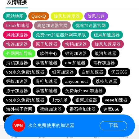
友情链接
网站地图
QuickQ
旋风加速度器
旋风加速
tiktok加速器
狗急加速器官网
优途加速器官网
风驰加速器
免费vps加速器外网苹果版
旋风加速度器
快连加速器
原子加速器
快鸭加速器
旋风加速度器
外网网址导航
软件中心
银河加速器
银河加速器
海鸥加速器
暴雪加速器
abc加速器
青柠加速器
vp(永久免费)加速器
银河加速器
白鲸加速器
优云666
蚂蚁加速器
青柠加速器
anyconnect
荔枝加速器
原子加速器
暴雪加速器
免费海外pvn加速器
vp(永久免费)加速器
1元机场
银河加速器
veee加速器
海外梯子官网
蜜蜂加速器
番石榴加速器
速鹰666
银河加速器
永久免费使用的加速器
下载
0.330645s
首页
安卓
苹果
排行
推荐