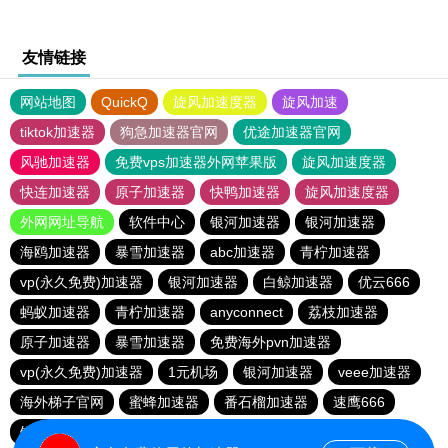
友情链接
网站地图
QuickQ
旋风加速度器
旋风加速
tiktok加速器
狗急加速器官网
优途加速器官网
风驰加速器
免费vps加速器外网苹果版
旋风加速度器
快连加速器
原子加速器
快鸭加速器
旋风加速度器
外网网址导航
软件中心
银河加速器
银河加速器
海鸥加速器
暴雪加速器
abc加速器
青柠加速器
vp(永久免费)加速器
银河加速器
白鲸加速器
优云666
蚂蚁加速器
青柠加速器
anyconnect
荔枝加速器
原子加速器
暴雪加速器
免费海外pvn加速器
vp(永久免费)加速器
1元机场
银河加速器
veee加速器
海外梯子官网
蜜蜂加速器
番石榴加速器
速鹰666
银河加速器