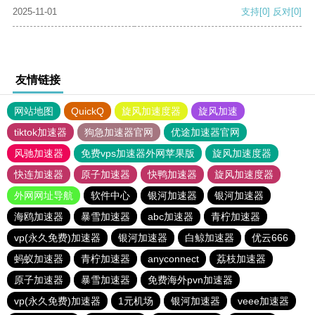
2025-11-01
支持
[0]
反对
[0]
友情链接
网站地图
QuickQ
旋风加速度器
旋风加速
tiktok加速器
狗急加速器官网
优途加速器官网
风驰加速器
免费vps加速器外网苹果版
旋风加速度器
快连加速器
原子加速器
快鸭加速器
旋风加速度器
外网网址导航
软件中心
银河加速器
银河加速器
海鸥加速器
暴雪加速器
abc加速器
青柠加速器
vp(永久免费)加速器
银河加速器
白鲸加速器
优云666
蚂蚁加速器
青柠加速器
anyconnect
荔枝加速器
原子加速器
暴雪加速器
免费海外pvn加速器
vp(永久免费)加速器
1元机场
银河加速器
veee加速器