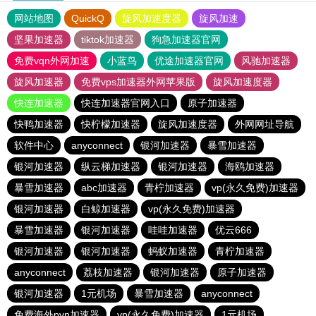
网站地图
QuickQ
旋风加速度器
旋风加速
坚果加速器
tiktok加速器
狗急加速器官网
免费vqn外网加速
小蓝鸟
优途加速器官网
风驰加速器
旋风加速器
免费vps加速器外网苹果版
旋风加速度器
快连加速器
快连加速器官网入口
原子加速器
快鸭加速器
快柠檬加速器
旋风加速度器
外网网址导航
软件中心
anyconnect
银河加速器
暴雪加速器
银河加速器
纵云梯加速器
银河加速器
海鸥加速器
暴雪加速器
abc加速器
青柠加速器
vp(永久免费)加速器
银河加速器
白鲸加速器
vp(永久免费)加速器
暴雪加速器
银河加速器
哇哇加速器
优云666
银河加速器
银河加速器
蚂蚁加速器
青柠加速器
anyconnect
荔枝加速器
银河加速器
原子加速器
银河加速器
1元机场
暴雪加速器
anyconnect
免费海外pvn加速器
vp(永久免费)加速器
1元机场