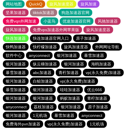
网站地图
QuickQ
旋风加速度器
旋风加速
坚果加速器
tiktok加速器
狗急加速器官网
免费vqn外网加速
小蓝鸟
优途加速器官网
风驰加速器
旋风加速器
免费vps加速器外网苹果版
旋风加速度器
快连加速器
快连加速器官网入口
原子加速器
快鸭加速器
快柠檬加速器
旋风加速度器
外网网址导航
软件中心
anyconnect
银河加速器
暴雪加速器
银河加速器
纵云梯加速器
银河加速器
海鸥加速器
暴雪加速器
abc加速器
青柠加速器
vp(永久免费)加速器
银河加速器
白鲸加速器
vp(永久免费)加速器
暴雪加速器
银河加速器
哇哇加速器
优云666
银河加速器
银河加速器
蚂蚁加速器
青柠加速器
anyconnect
荔枝加速器
银河加速器
原子加速器
银河加速器
1元机场
暴雪加速器
anyconnect
免费海外pvn加速器
vp(永久免费)加速器
1元机场