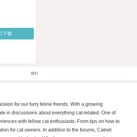
PC下载
排行
sion for our furry feline friends. With a growing
e in discussions about everything cat-related. One of
riences with fellow cat enthusiasts. From tips on how to
ion for cat owners. In addition to the forums, Catnet