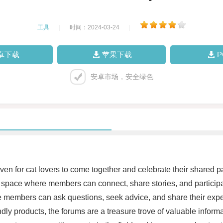
工具
|
时间：2024-03-24
|
卓下载
苹果下载
安卓市场，安全绿色
en for cat lovers to come together and celebrate their shared pas
 space where members can connect, share stories, and participat
ere members can ask questions, seek advice, and share their expe
ly products, the forums are a treasure trove of valuable informat