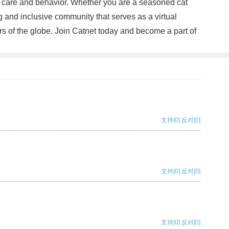
t care and behavior. Whether you are a seasoned cat
g and inclusive community that serves as a virtual
ers of the globe. Join Catnet today and become a part of
支持
[0]
反对
[0]
支持
[0]
反对
[0]
支持
[0]
反对
[0]