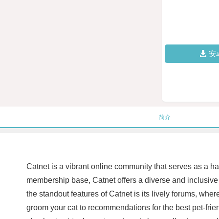
安
简介
Catnet is a vibrant online community that serves as a hav
membership base, Catnet offers a diverse and inclusive
the standout features of Catnet is its lively forums, wh
groom your cat to recommendations for the best pet-friend