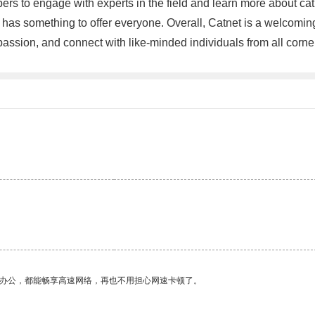
ers to engage with experts in the field and learn more about ca
t has something to offer everyone. Overall, Catnet is a welcomin
r passion, and connect with like-minded individuals from all corn
。
作办公，都能畅享高速网络，再也不用担心网速卡顿了。