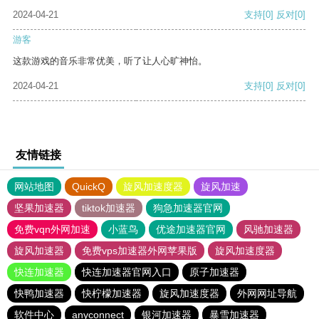
2024-04-21
支持
[0]
反对
[0]
游客
这款游戏的音乐非常优美，听了让人心旷神怡。
2024-04-21
支持
[0]
反对
[0]
友情链接
网站地图
QuickQ
旋风加速度器
旋风加速
坚果加速器
tiktok加速器
狗急加速器官网
免费vqn外网加速
小蓝鸟
优途加速器官网
风驰加速器
旋风加速器
免费vps加速器外网苹果版
旋风加速度器
快连加速器
快连加速器官网入口
原子加速器
快鸭加速器
快柠檬加速器
旋风加速度器
外网网址导航
软件中心
anyconnect
银河加速器
暴雪加速器