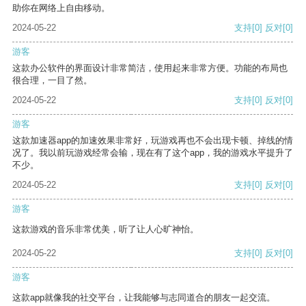
助你在网络上自由移动。
2024-05-22
支持
[0]
反对
[0]
游客
这款办公软件的界面设计非常简洁，使用起来非常方便。功能的布局也
很合理，一目了然。
2024-05-22
支持
[0]
反对
[0]
游客
这款加速器app的加速效果非常好，玩游戏再也不会出现卡顿、掉线的情
况了。我以前玩游戏经常会输，现在有了这个app，我的游戏水平提升了
不少。
2024-05-22
支持
[0]
反对
[0]
游客
这款游戏的音乐非常优美，听了让人心旷神怡。
2024-05-22
支持
[0]
反对
[0]
游客
这款app就像我的社交平台，让我能够与志同道合的朋友一起交流。