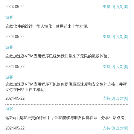
2024-05-22
支持
[0]
反对
[0]
游客
这款软件的设计非常人性化，使用起来非常方便。
2024-05-22
支持
[0]
反对
[0]
游客
这款加速器VPM应用程序已经为我们带来了无限的流畅体验。
2024-05-22
支持
[0]
反对
[0]
游客
这款加速器VPM应用程序可以给你提供最高速度和安全性的连接，并帮
助你在网络上自由移动。
2024-05-22
支持
[0]
反对
[0]
游客
这款app是我社交的好帮手，让我能够与朋友保持联系，分享生活点滴。
2024-05-22
支持
[0]
反对
[0]