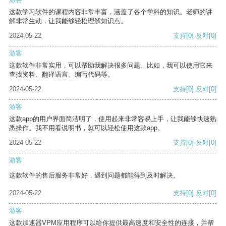
这款学习软件的课程内容非常丰富，涵盖了各个学科的知识。老师的讲
解非常生动，让我能够轻松理解知识点。
2024-05-22
支持
[0]
反对
[0]
游客
这款软件非常实用，可以帮助我解决很多问题。比如，我可以使用它来
查找资料、翻译语言、编写代码等。
2024-05-22
支持
[0]
反对
[0]
游客
这款app的用户界面简洁明了，使用起来非常容易上手，让我能够快速熟
悉操作。我不用看说明书，就可以轻松使用这款app。
2024-05-22
支持
[0]
反对
[0]
游客
这款软件的售后服务非常好，遇到问题都能得到及时解决。
2024-05-22
支持
[0]
反对
[0]
游客
这款加速器VPM应用程序可以给你提供最高速度和安全性的连接，并帮