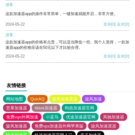
游客
这款加速器app的操作非常简单，一键加速就能开启，非常方便。
2024-05-22
支持
[0]
反对
[0]
游客
这款加速器app的价格有点贵，可以适当降低一些。我个人觉得，一款加
速器app的价格应该在50元以下才比较合理。
2024-05-22
支持
[0]
反对
[0]
友情链接
网站地图
QuickQ
旋风加速度器
旋风加速
坚果加速器
tiktok加速器
狗急加速器官网
免费vqn外网加速
小蓝鸟
优途加速器官网
风驰加速器
旋风加速器
免费vps加速器外网苹果版
旋风加速度器