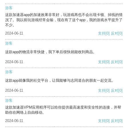
游客
这款加速器app的加速效果非常好，玩游戏再也不会出现卡顿、掉线的情
况了。我以前玩游戏经常会输，现在有了这个app，我的游戏水平提升了
不少。
2024-06-11
支持
[0]
反对
[0]
游客
这款app的物流非常快捷，我下单后很快就能收到商品。
2024-06-11
支持
[0]
反对
[0]
游客
这款app就像我的社交平台，让我能够与志同道合的朋友一起交流。
2024-06-11
支持
[0]
反对
[0]
游客
这款加速器VPM应用程序可以给你提供最高速度和安全性的连接，并帮
助你在网络上自由移动。
2024-06-11
支持
[0]
反对
[0]