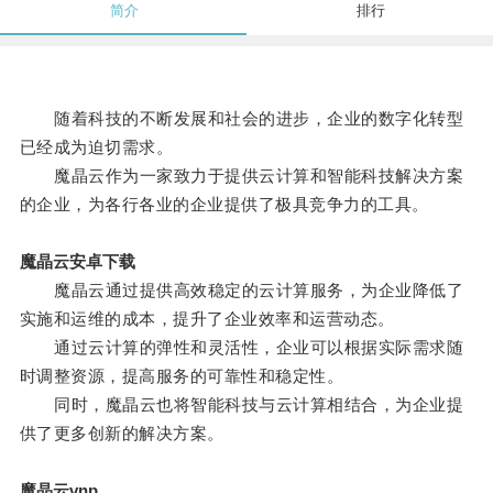
简介
排行
随着科技的不断发展和社会的进步，企业的数字化转型
已经成为迫切需求。
魔晶云作为一家致力于提供云计算和智能科技解决方案
的企业，为各行各业的企业提供了极具竞争力的工具。
魔晶云安卓下载
魔晶云通过提供高效稳定的云计算服务，为企业降低了
实施和运维的成本，提升了企业效率和运营动态。
通过云计算的弹性和灵活性，企业可以根据实际需求随
时调整资源，提高服务的可靠性和稳定性。
同时，魔晶云也将智能科技与云计算相结合，为企业提
供了更多创新的解决方案。
魔晶云vnp