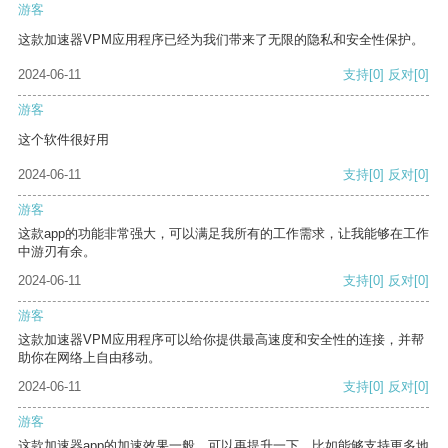
游客
这款加速器VPM应用程序已经为我们带来了无限的隐私和安全性保护。
2024-06-11
支持
[0]
反对
[0]
游客
这个软件很好用
2024-06-11
支持
[0]
反对
[0]
游客
这款app的功能非常强大，可以满足我所有的工作需求，让我能够在工作
中游刃有余。
2024-06-11
支持
[0]
反对
[0]
游客
这款加速器VPM应用程序可以给你提供最高速度和安全性的连接，并帮
助你在网络上自由移动。
2024-06-11
支持
[0]
反对
[0]
游客
这款加速器app的加速效果一般，可以再提升一下，比如能够支持更多地