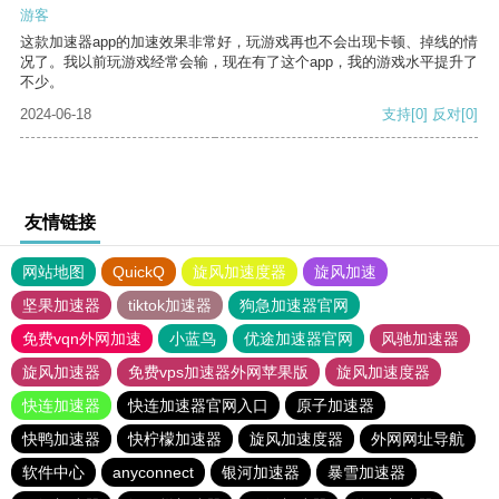
游客
这款加速器app的加速效果非常好，玩游戏再也不会出现卡顿、掉线的情
况了。我以前玩游戏经常会输，现在有了这个app，我的游戏水平提升了
不少。
2024-06-18
支持
[0]
反对
[0]
友情链接
网站地图
QuickQ
旋风加速度器
旋风加速
坚果加速器
tiktok加速器
狗急加速器官网
免费vqn外网加速
小蓝鸟
优途加速器官网
风驰加速器
旋风加速器
免费vps加速器外网苹果版
旋风加速度器
快连加速器
快连加速器官网入口
原子加速器
快鸭加速器
快柠檬加速器
旋风加速度器
外网网址导航
软件中心
anyconnect
银河加速器
暴雪加速器