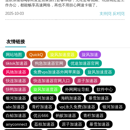
作办公，都能畅享高速网络，再也不用担心网速卡顿了。
2025-10-03
支持
[0]
反对
[0]
友情链接
网站地图
QuickQ
旋风加速度器
旋风加速
tiktok加速器
狗急加速器官网
优途加速器官网
风驰加速器
免费vps加速器外网苹果版
旋风加速度器
快连加速器
快连加速器官网入口
原子加速器
快鸭加速器
旋风加速度器
外网网址导航
软件中心
银河加速器
银河加速器
海鸥加速器
暴雪加速器
abc加速器
青柠加速器
vp(永久免费)加速器
银河加速器
白鲸加速器
优云666
蚂蚁加速器
青柠加速器
anyconnect
荔枝加速器
原子加速器
暴雪加速器