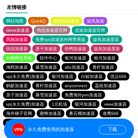
友情链接
网站地图
QuickQ
旋风加速度器
旋风加速
tiktok加速器
狗急加速器官网
优途加速器官网
风驰加速器
免费vps加速器外网苹果版
旋风加速度器
快连加速器
原子加速器
快鸭加速器
旋风加速度器
外网网址导航
软件中心
银河加速器
银河加速器
海鸥加速器
暴雪加速器
abc加速器
青柠加速器
vp(永久免费)加速器
银河加速器
白鲸加速器
优云666
蚂蚁加速器
青柠加速器
anyconnect
荔枝加速器
原子加速器
暴雪加速器
免费海外pvn加速器
vp(永久免费)加速器
1元机场
银河加速器
veee加速器
海外梯子官网
蜜蜂加速器
番石榴加速器
速鹰666
银河加速器
永久免费使用的加速器
下载