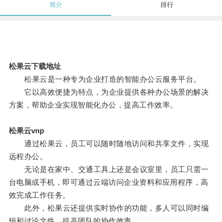
简介
排行
松果云下载地址
松果云是一种专为企业打造的智能办公云服务平台。
它以高效便捷为特点，为企业提供各种办公场景的解决
方案，帮助企业实现智能化办公，提高工作效率。
松果云vnp
通过松果云，员工可以随时随地访问和共享文件，实现
远程办公。
无论是在家中、交通工具上还是会议室里，员工只需一
台电脑或手机，即可通过云端访问企业资料和应用程序，高
效完成工作任务。
此外，松果云还提供实时协作的功能，多人可以同时编
辑和讨论文件，提高团队的协作效率。