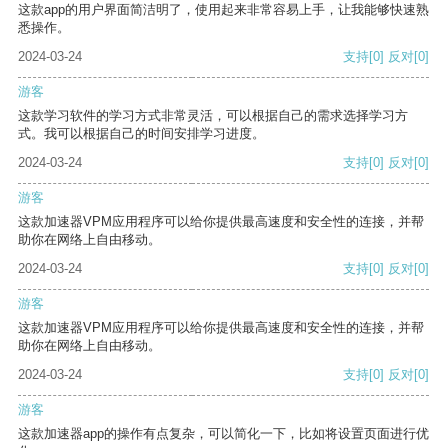
这款app的用户界面简洁明了，使用起来非常容易上手，让我能够快速熟
悉操作。
2024-03-24
支持
[0]
反对
[0]
游客
这款学习软件的学习方式非常灵活，可以根据自己的需求选择学习方
式。我可以根据自己的时间安排学习进度。
2024-03-24
支持
[0]
反对
[0]
游客
这款加速器VPM应用程序可以给你提供最高速度和安全性的连接，并帮
助你在网络上自由移动。
2024-03-24
支持
[0]
反对
[0]
游客
这款加速器VPM应用程序可以给你提供最高速度和安全性的连接，并帮
助你在网络上自由移动。
2024-03-24
支持
[0]
反对
[0]
游客
这款加速器app的操作有点复杂，可以简化一下，比如将设置页面进行优