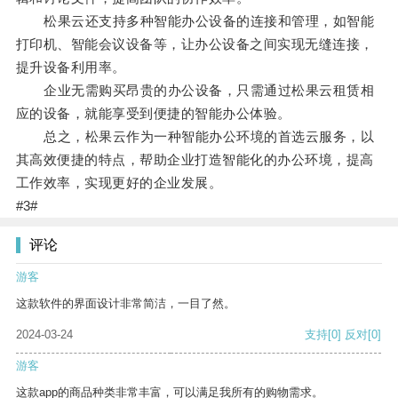
松果云还支持多种智能办公设备的连接和管理，如智能
打印机、智能会议设备等，让办公设备之间实现无缝连接，
提升设备利用率。
企业无需购买昂贵的办公设备，只需通过松果云租赁相
应的设备，就能享受到便捷的智能办公体验。
总之，松果云作为一种智能办公环境的首选云服务，以
其高效便捷的特点，帮助企业打造智能化的办公环境，提高
工作效率，实现更好的企业发展。
#3#
评论
游客
这款软件的界面设计非常简洁，一目了然。
2024-03-24
支持
[0]
反对
[0]
游客
这款app的商品种类非常丰富，可以满足我所有的购物需求。